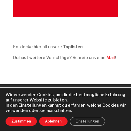
Entdecke hier all unsere
Toplisten
.
Du hast weitere Vorschläge? Schreib uns eine
Mail
!
KOOPERATION
Wir verwenden Cookies, um dir die bestmögliche Erfahrung
DATENSCHUTZERKLÄRUNG
IMPRESSUM
auf unserer Website zu bieten.
In den
Einstellungen
kannst du erfahren, welche Cookies wir
verwenden oder sie ausschalten.
Zustimmen
Ablehnen
Einstellungen
© Geheimtipp Düsseldorf 2022