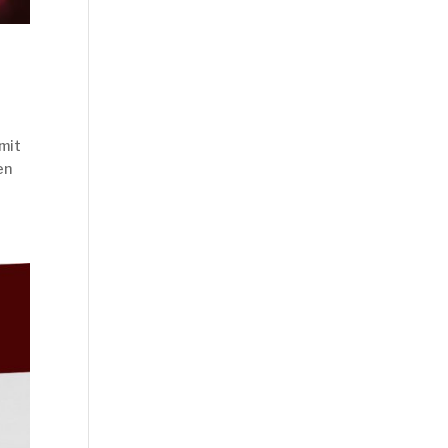
mit
en