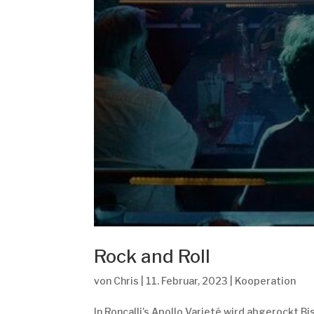
Rock and Roll
von
Chris
|
11. Februar, 2023
|
Kooperation
In Roncalli’s Apollo Varieté wird abgerockt B