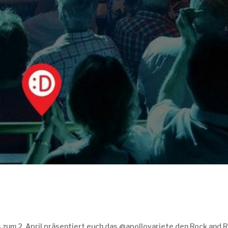
is zum 2. April präsentiert euch das @apollovariete den Rock and R